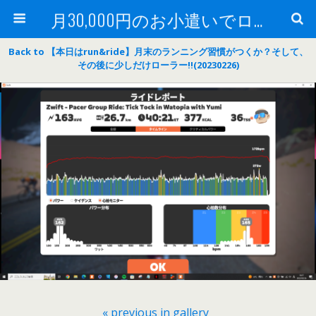
月30,000円のお小遣いでロードバイク
Back to 【本日はrun&ride】月末のランニング習慣がつくか？そして、
その後に少しだけローラー‼(20230226)
« previous in gallery