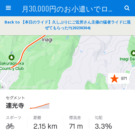
月30,000円のお小遣いでロードバイク
Back to 【本日のライド】久しぶりにご近所さん主催の猛者ライドに混
ぜてもらった‼(20230304)