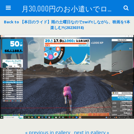
月30,000円のお小遣いでロードバイク
Back to 【本日のライド】雨の土曜日なのでzwiftしながら、映画を1本
楽しむ‼(20230318)
« previous in gallery
next in gallery »