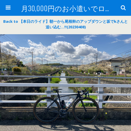
月30,000円のお小遣いでロードバイク
Back to 【本日のライド】朝一から尾根幹のアップダウンと坂でkさんと
追い込む…‼(20230408)