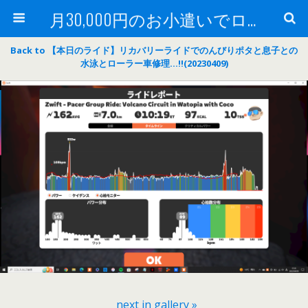
月30,000円のお小遣いでロードバイク
Back to 【本日のライド】リカバリーライドでのんびりポタと息子との
水泳とローラー車修理…‼(20230409)
next in gallery »