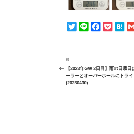
T
Li
F
P
H
wi
n
a
o
at
tt
e
c
ck
e
er
e
et
n
投
前
前
b
a
稿
の
【2023年GW 2日目】雨の日曜日
o
投
ーラーとオーバーホールにトライ
ナ
o
稿
(20230430)
ビ
k
ゲ
ー
シ
ョ