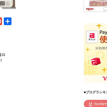
G
共
m
有
ail
はロ
！
■ブログランキ