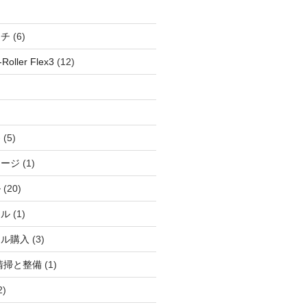
ッチ
(6)
oller Flex3
(12)
察
(5)
ャージ
(1)
ル
(20)
ドル
(1)
ール購入
(3)
清掃と整備
(1)
2)