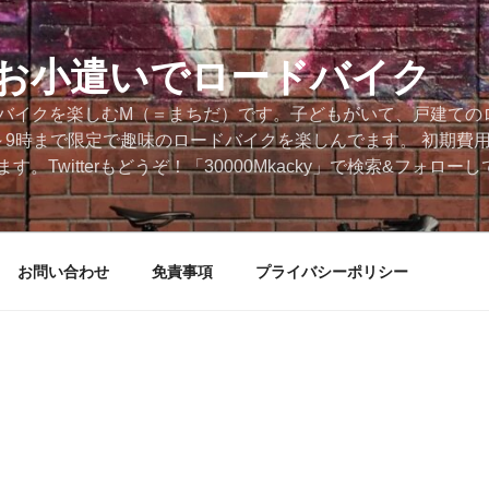
円のお小遣いでロードバイク
ードバイクを楽しむM（＝まちだ）です。子どもがいて、戸建ての
～9時まで限定で趣味のロードバイクを楽しんでます。 初期費
。Twitterもどうぞ！「30000Mkacky」で検索&フォロ
お問い合わせ
免責事項
プライバシーポリシー