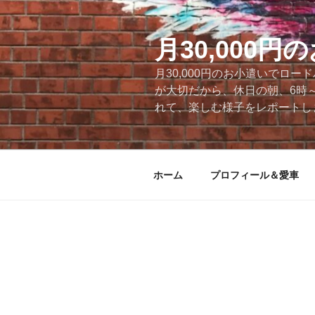
コ
ン
テ
月30,000
ン
月30,000円のお小遣いでロ
ツ
が大切だから、休日の朝、6時
へ
れて、楽しむ様子をレポートします
ス
キ
ッ
プ
ホーム
プロフィール＆愛車