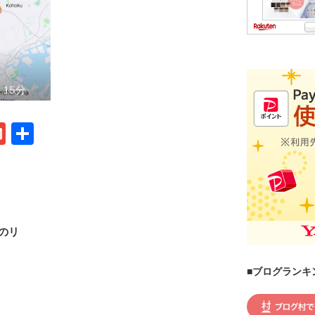
G
共
m
有
ail
のリ
■ブログランキ