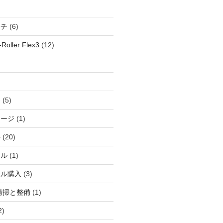
ッチ
(6)
oller Flex3
(12)
察
(5)
ャージ
(1)
ル
(20)
ドル
(1)
ール購入
(3)
清掃と整備
(1)
2)