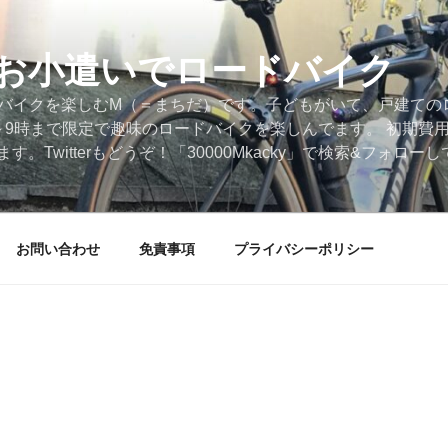
円のお小遣いでロードバイク
ードバイクを楽しむM（＝まちだ）です。子どもがいて、戸建ての
～9時まで限定で趣味のロードバイクを楽しんでます。 初期費
。Twitterもどうぞ！「30000Mkacky」で検索&フォロ
お問い合わせ
免責事項
プライバシーポリシー