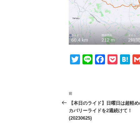
T
Li
F
P
H
wi
n
a
o
at
tt
e
c
ck
e
er
e
et
n
投
前
前
b
a
稿
の
【本日のライド】日曜日は超軽め
o
投
カバリーライドを2週続けて！
ナ
o
稿
(20230625)
ビ
k
ゲ