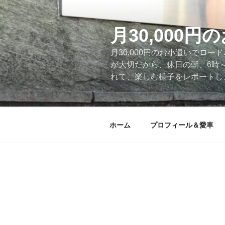
コ
ン
テ
月30,000
ン
月30,000円のお小遣いでロ
ツ
が大切だから、休日の朝、6時
へ
れて、楽しむ様子をレポートします
ス
キ
ッ
プ
ホーム
プロフィール＆愛車