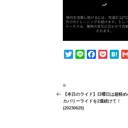
T
Li
F
P
H
wi
n
a
o
at
tt
e
c
ck
e
er
e
et
n
投
前
前
b
a
稿
の
【本日のライド】日曜日は超軽め
o
投
カバリーライドを2週続けて！
ナ
o
稿
(20230625)
ビ
k
ゲ