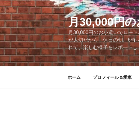
コ
ン
テ
月30,000
ン
月30,000円のお小遣いでロ
ツ
が大切だから、休日の朝、6時
へ
れて、楽しむ様子をレポートします
ス
キ
ッ
プ
ホーム
プロフィール＆愛車