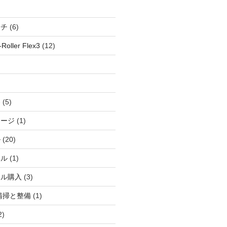
ッチ
(6)
oller Flex3
(12)
察
(5)
ャージ
(1)
ル
(20)
ドル
(1)
ール購入
(3)
清掃と整備
(1)
2)