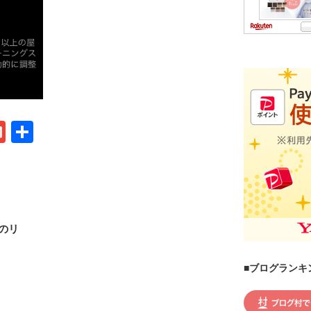
G
共
m
有
ail
のリ
■ブログランキ