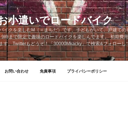
円のお小遣いでロードバイク
ードバイクを楽しむM（＝まちだ）です。子どもがいて、戸建ての
～9時まで限定で趣味のロードバイクを楽しんでます。 初期費
。Twitterもどうぞ！「30000Mkacky」で検索&フォロ
お問い合わせ
免責事項
プライバシーポリシー