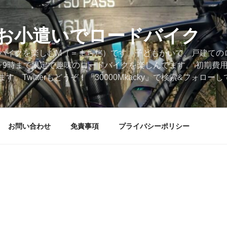
円のお小遣いでロードバイク
ードバイクを楽しむM（＝まちだ）です。子どもがいて、戸建ての
～9時まで限定で趣味のロードバイクを楽しんでます。 初期費
。Twitterもどうぞ！「30000Mkacky」で検索&フォロ
お問い合わせ
免責事項
プライバシーポリシー