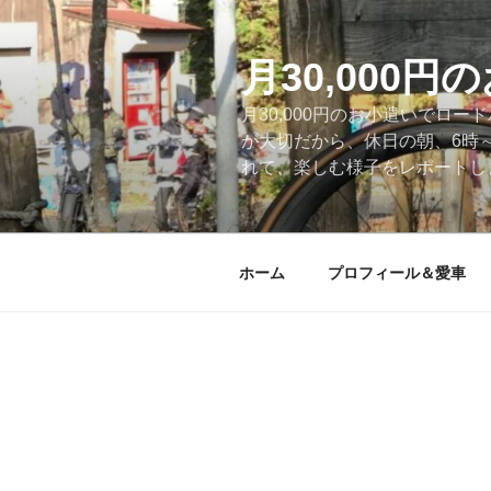
コ
ン
テ
月30,000
ン
月30,000円のお小遣いでロ
ツ
が大切だから、休日の朝、6時
へ
れて、楽しむ様子をレポートします
ス
キ
ッ
プ
ホーム
プロフィール＆愛車