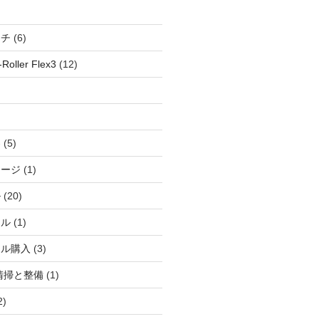
ッチ
(6)
oller Flex3
(12)
察
(5)
ャージ
(1)
ル
(20)
ドル
(1)
ール購入
(3)
清掃と整備
(1)
2)