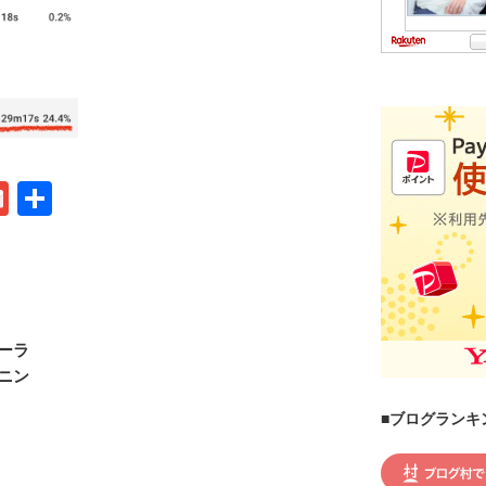
G
共
m
有
ail
ーラ
ニン
■ブログランキ