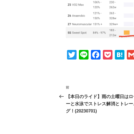
T
Li
F
P
H
wi
n
a
o
at
tt
e
c
ck
e
er
e
et
n
投
前
前
b
a
稿
の
【本日のライド】雨の土曜日はロ
o
投
ーと水泳でストレス解消とトレー
ナ
o
稿
グ！(20230701)
ビ
k
ゲ