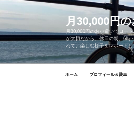
コ
ン
テ
月30,000
ン
月30,000円のお小遣いでロ
ツ
が大切だから、休日の朝、6時
へ
れて、楽しむ様子をレポートします
ス
キ
ッ
プ
ホーム
プロフィール＆愛車