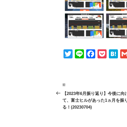
T
Li
F
P
H
wi
n
a
o
at
tt
e
c
ck
e
er
e
et
n
投
前
前
b
a
稿
の
【2023年6月振り返り】今後に向
o
投
て、富士ヒルがあった1ヵ月を振
ナ
o
稿
る！(20230704)
ビ
k
ゲ