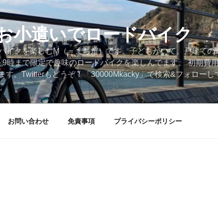
円のお小遣いでロードバイク
ードバイクを楽しむM（＝まちだ）です。子どもがいて、戸建ての
～9時まで限定で趣味のロードバイクを楽しんでます。 初期費
。Twitterもどうぞ！「30000Mkacky」で検索&フォロ
お問い合わせ
免責事項
プライバシーポリシー