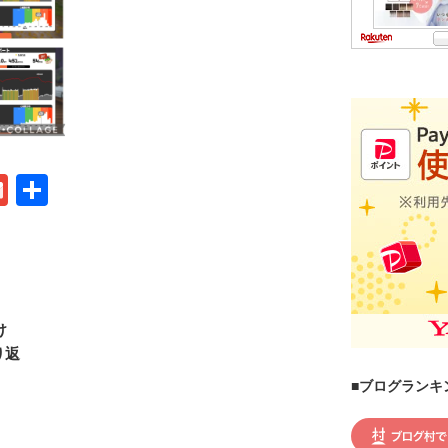
G
共
m
有
ail
け
り返
■ブログランキ