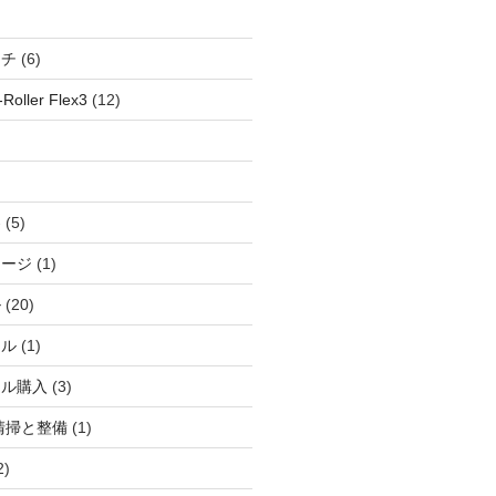
ッチ
(6)
oller Flex3
(12)
察
(5)
ャージ
(1)
ル
(20)
ドル
(1)
ール購入
(3)
清掃と整備
(1)
2)