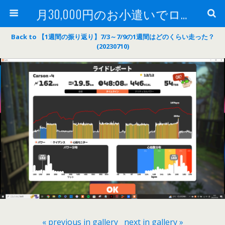
月30,000円のお小遣いでロードバイク
Back to 【1週間の振り返り】7/3～7/9の1週間はどのくらい走った？
(20230710)
« previous in gallery
next in gallery »