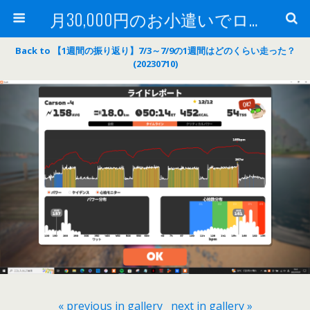
月30,000円のお小遣いでロードバイク
Back to 【1週間の振り返り】7/3～7/9の1週間はどのくらい走った？
(20230710)
« previous in gallery
next in gallery »