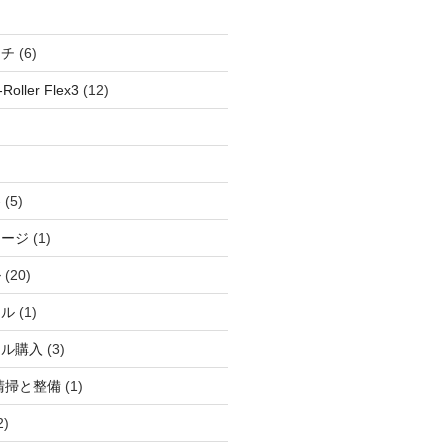
ッチ
(6)
oller Flex3
(12)
察
(5)
ャージ
(1)
ル
(20)
ドル
(1)
ール購入
(3)
清掃と整備
(1)
2)