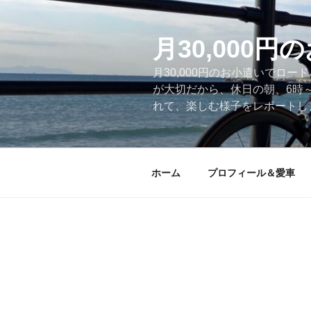
コ
ン
テ
月30,000
ン
月30,000円のお小遣いでロ
ツ
が大切だから、休日の朝、6時
へ
れて、楽しむ様子をレポートします
ス
キ
ッ
プ
ホーム
プロフィール＆愛車