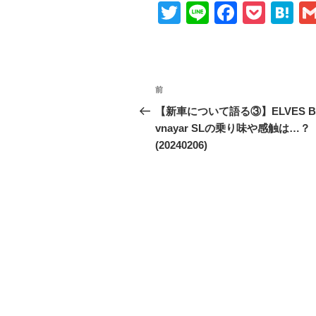
T
Li
F
P
H
wi
n
a
o
at
tt
e
c
ck
e
er
e
et
n
投
前
前
b
a
稿
の
【新車について語る③】ELVES B
o
投
vnayar SLの乗り味や感触は…？
ナ
o
稿
(20240206)
ビ
k
ゲ
ー
シ
ョ
ン