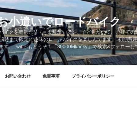
円のお小遣いでロードバイク
ードバイクを楽しむM（＝まちだ）です。子どもがいて、戸建ての
～9時まで限定で趣味のロードバイクを楽しんでます。 初期費
。Twitterもどうぞ！「30000Mkacky」で検索&フォロ
お問い合わせ
免責事項
プライバシーポリシー