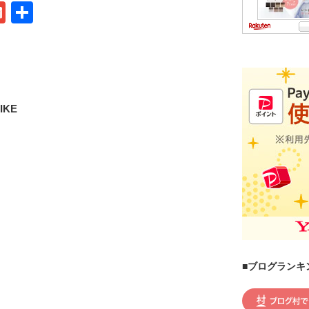
G
共
m
有
ail
IKE
■ブログランキ