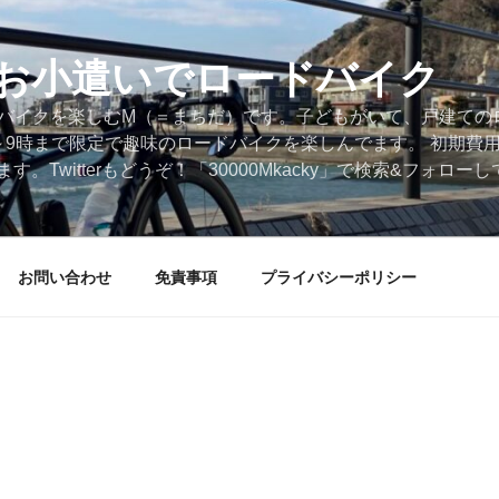
円のお小遣いでロードバイク
ードバイクを楽しむM（＝まちだ）です。子どもがいて、戸建ての
～9時まで限定で趣味のロードバイクを楽しんでます。 初期費
。Twitterもどうぞ！「30000Mkacky」で検索&フォロ
お問い合わせ
免責事項
プライバシーポリシー