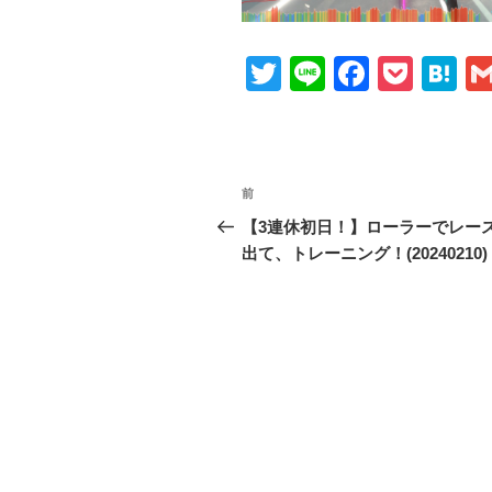
T
Li
F
P
H
wi
n
a
o
at
tt
e
c
ck
e
er
e
et
n
投
前
前
b
a
稿
の
【3連休初日！】ローラーでレー
o
投
出て、トレーニング！(20240210)
ナ
o
稿
ビ
k
ゲ
ー
シ
ョ