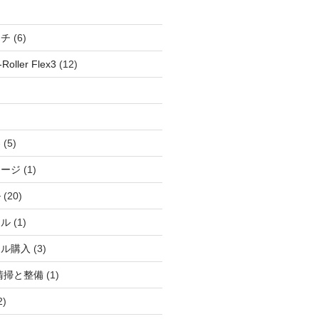
ッチ
(6)
oller Flex3
(12)
察
(5)
ャージ
(1)
ル
(20)
ドル
(1)
ール購入
(3)
清掃と整備
(1)
2)