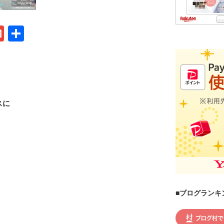
G
共
m
有
ail
スに
■ブログランキ