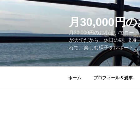
コ
ン
テ
月30,000
ン
月30,000円のお小遣いでロ
ツ
が大切だから、休日の朝、6時
へ
れて、楽しむ様子をレポートします
ス
キ
ッ
プ
ホーム
プロフィール＆愛車