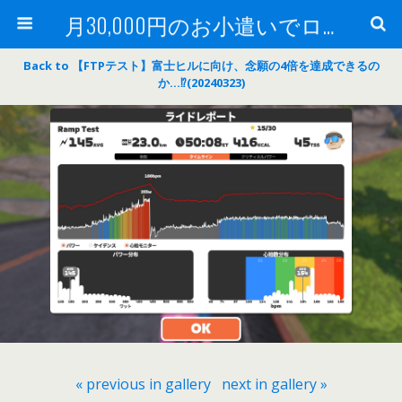
月30,000円のお小遣いでロードバイク
Back to 【FTPテスト】富士ヒルに向け、念願の4倍を達成できるの
か…⁉(20240323)
« previous in gallery
next in gallery »