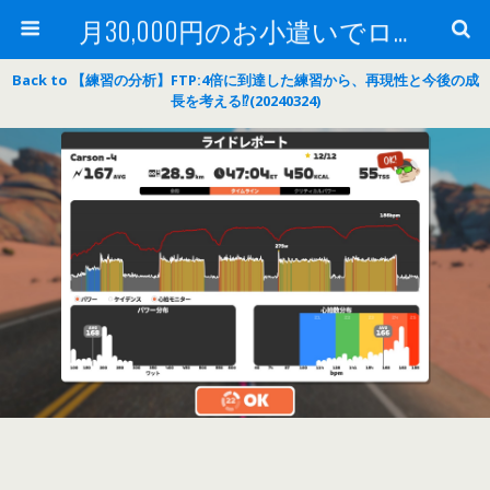
月30,000円のお小遣いでロードバイク
Back to 【練習の分析】FTP:4倍に到達した練習から、再現性と今後の成
長を考える⁉(20240324)