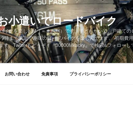
円のお小遣いでロードバイク
ードバイクを楽しむM（＝まちだ）です。子どもがいて、戸建ての
～9時まで限定で趣味のロードバイクを楽しんでます。 初期費
。Twitterもどうぞ！「30000Mkacky」で検索&フォロ
お問い合わせ
免責事項
プライバシーポリシー