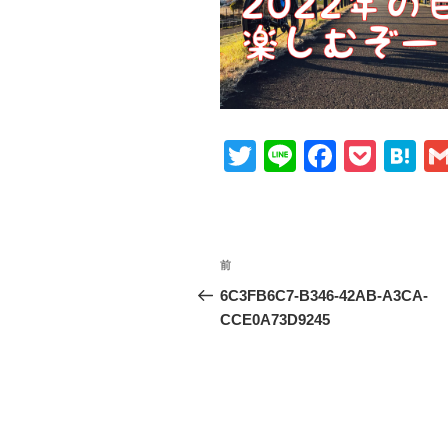
T
Li
F
P
H
wi
n
a
o
at
tt
e
c
ck
e
er
e
et
n
投
前
前
b
a
稿
の
6C3FB6C7-B346-42AB-A3CA-
o
投
CCE0A73D9245
ナ
o
稿
ビ
k
ゲ
ー