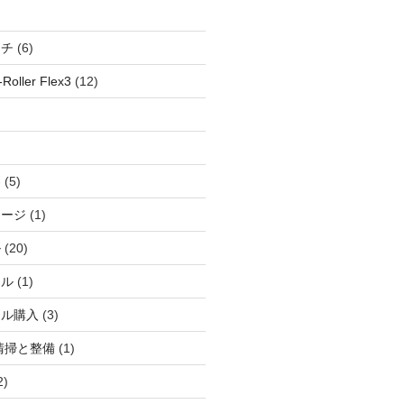
ッチ
(6)
oller Flex3
(12)
察
(5)
ャージ
(1)
ル
(20)
ドル
(1)
ール購入
(3)
清掃と整備
(1)
2)