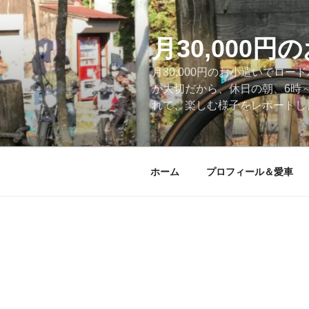
コ
ン
テ
月30,000
ン
月30,000円のお小遣いでロ
ツ
が大切だから、休日の朝、6時
へ
れて、楽しむ様子をレポートします
ス
キ
ッ
プ
ホーム
プロフィール＆愛車