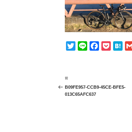
T
Li
F
P
H
wi
n
a
o
at
tt
e
c
ck
e
er
e
et
n
投
前
前
b
a
稿
の
B09FE957-CCB9-45CE-BFE5-
o
投
013C65AFC637
ナ
o
稿
ビ
k
ゲ
ー