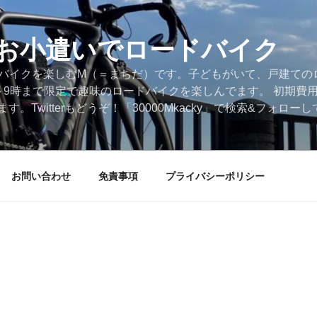
円のお小遣いでロードバイク
ードバイクを楽しむM（＝まちだ）です。子どもがいて、戸建ての
～9時まで限定で趣味のロードバイクを楽しんでます。 初期費
。Twitterもどうぞ！「30000Mkacky」で検索&フォロ
お問い合わせ
免責事項
プライバシーポリシー