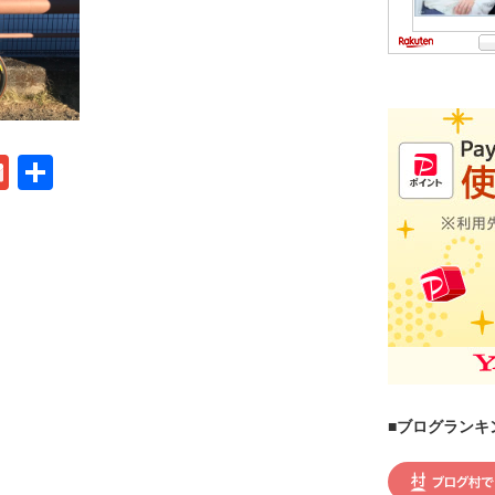
G
共
m
有
ail
■ブログランキ