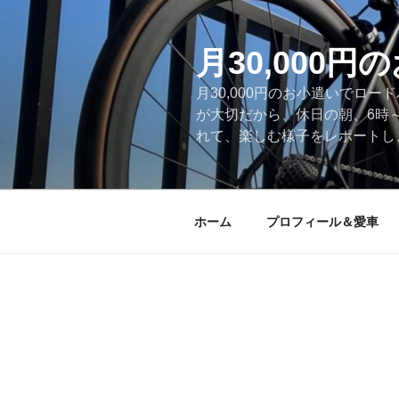
コ
ン
テ
月30,000
ン
月30,000円のお小遣いでロ
ツ
が大切だから、休日の朝、6時
へ
れて、楽しむ様子をレポートします
ス
キ
ッ
プ
ホーム
プロフィール＆愛車