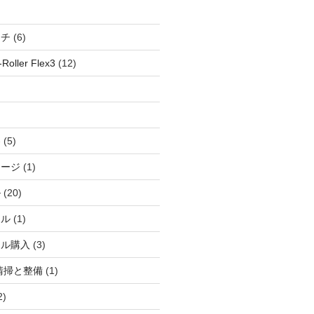
ッチ
(6)
oller Flex3
(12)
察
(5)
ャージ
(1)
ル
(20)
ドル
(1)
ール購入
(3)
清掃と整備
(1)
2)