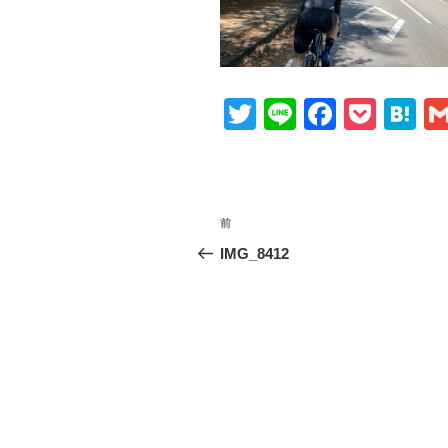
T
Li
F
P
H
wi
n
a
o
at
tt
e
c
ck
e
er
e
et
n
投
前
前
b
a
稿
の
IMG_8412
o
投
ナ
o
稿
ビ
k
ゲ
ー
シ