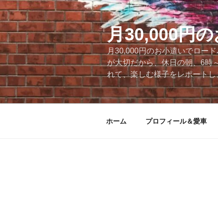
コ
ン
テ
月30,000
ン
月30,000円のお小遣いでロ
ツ
が大切だから、休日の朝、6時
へ
れて、楽しむ様子をレポートします
ス
キ
ッ
プ
ホーム
プロフィール＆愛車