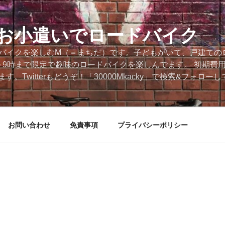
円のお小遣いでロードバイク
ードバイクを楽しむM（＝まちだ）です。子どもがいて、戸建ての
～9時まで限定で趣味のロードバイクを楽しんでます。 初期費
。Twitterもどうぞ！「30000Mkacky」で検索&フォロ
お問い合わせ
免責事項
プライバシーポリシー