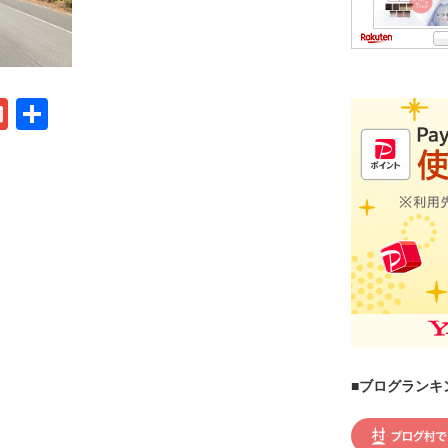
G
共
m
有
ail
■ブログランキ