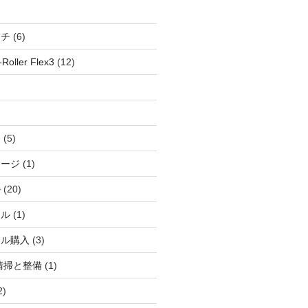
ッチ
(6)
oller Flex3
(12)
察
(5)
ャージ
(1)
ル
(20)
ドル
(1)
ール購入
(3)
清掃と整備
(1)
2)