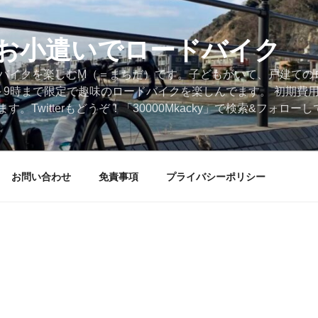
円のお小遣いでロードバイク
ードバイクを楽しむM（＝まちだ）です。子どもがいて、戸建ての
～9時まで限定で趣味のロードバイクを楽しんでます。 初期費
。Twitterもどうぞ！「30000Mkacky」で検索&フォロ
お問い合わせ
免責事項
プライバシーポリシー