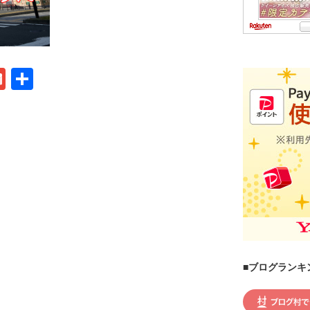
G
共
m
有
ail
■ブログランキ