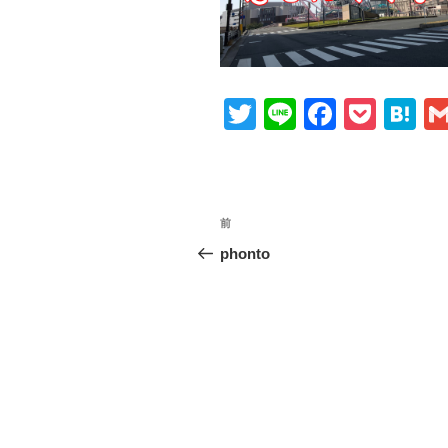
T
Li
F
P
H
wi
n
a
o
at
tt
e
c
ck
e
er
e
et
n
投
前
前
b
a
稿
の
phonto
o
投
ナ
o
稿
ビ
k
ゲ
ー
シ