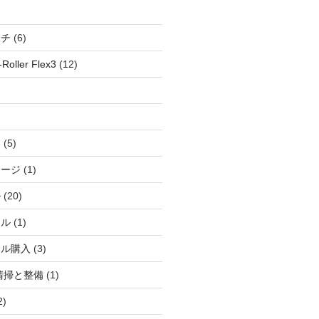
ッチ
(6)
oller Flex3
(12)
察
(5)
ャージ
(1)
ル
(20)
ドル
(1)
ール購入
(3)
清掃と整備
(1)
2)