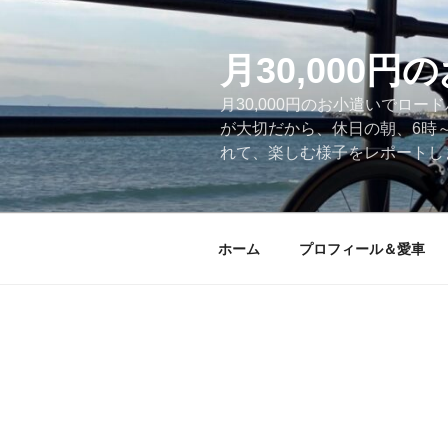
コ
ン
テ
月30,000
ン
月30,000円のお小遣いでロ
ツ
が大切だから、休日の朝、6時
へ
れて、楽しむ様子をレポートします
ス
キ
ッ
プ
ホーム
プロフィール＆愛車