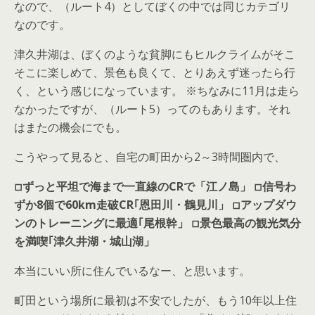
なので、（ルート4）としてぼくの中では同じカテゴリ
なのです。
津久井湖は、ぼくのような貧脚にもヒルクライムがそこ
そこに楽しめて、景色も良くて、とりあえず迷ったら行
く、という感じになっています。 ※ちなみに11月は走ら
なかったですが、（ルート5）ってのもあります。それ
はまたの機会にでも。
こうやって見ると、自宅の町田から2～3時間圏内で、
◽︎ずっと平坦で海まで一直線のCRで「江ノ島」 ◽︎信号わ
ずか8個で60km走破CR｢恩田川・鶴見川」 ◽︎アップダウ
ンのトレーニングに最適｢尾根幹」 ◽︎景色最高の観光気分
を満喫｢津久井湖・城山湖」
本当にいい所に住んでいるなー、と思います。
町田という場所に最初は不安でしたが、もう10年以上住