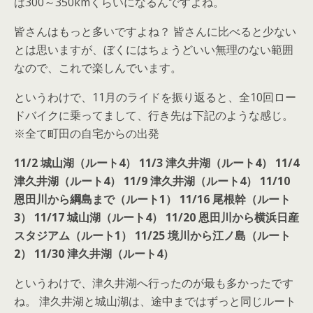
は300～350kmくらいになるんですよね。
皆さんはもっと多いですよね？ 皆さんに比べると少ない
とは思いますが、ぼくにはちょうどいい無理のない範囲
なので、これで楽しんでいます。
というわけで、11月のライドを振り返ると、全10回ロー
ドバイクに乗ってまして、行き先は下記のような感じ。
※全て町田の自宅からの出発
11/2 城山湖（ルート4）
11/3 津久井湖（ルート4）
11/4
津久井湖（ルート4）
11/9 津久井湖（ルート4）
11/10
恩田川から綱島まで（ルート1）
11/16 尾根幹（ルート
3）
11/17 城山湖（ルート4）
11/20 恩田川から横浜日産
スタジアム（ルート1）
11/25 境川から江ノ島（ルート
2）
11/30 津久井湖（ルート4）
というわけで、津久井湖へ行ったのが最も多かったです
ね。 津久井湖と城山湖は、途中まではずっと同じルート