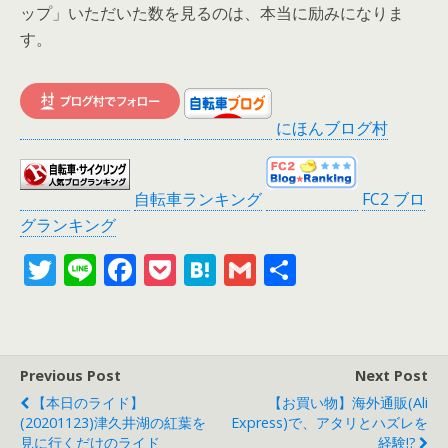
ップ」いただいた数を見るのは、本当に励みになりま
す。
にほんブログ村
自転車ランキング
FC2 ブロ
グランキング
T
Li
F
P
H
G
共
w
n
ac
o
at
m
有
itt
e
e
ck
e
ai
er
b
et
n
l
Previous Post
Next Post
o
a
【本日のライド】
【お買い物】海外通販(Ali
o
(20201123)津久井湖の紅葉を
Express)で、アタリとハズレを
見に行くだけのライド
経験!?