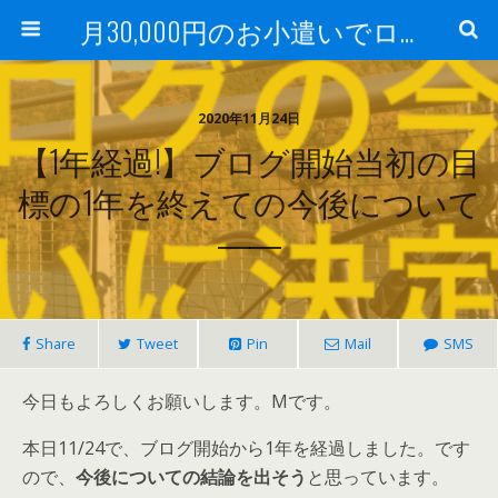
月30,000円のお小遣いでロードバイク
2020年11月24日
【1年経過!】ブログ開始当初の目
標の1年を終えての今後について
――
Share
Tweet
Pin
Mail
SMS
今日もよろしくお願いします。Mです。
本日11/24で、ブログ開始から1年を経過しました。です
ので、
今後についての結論を出そう
と思っています。