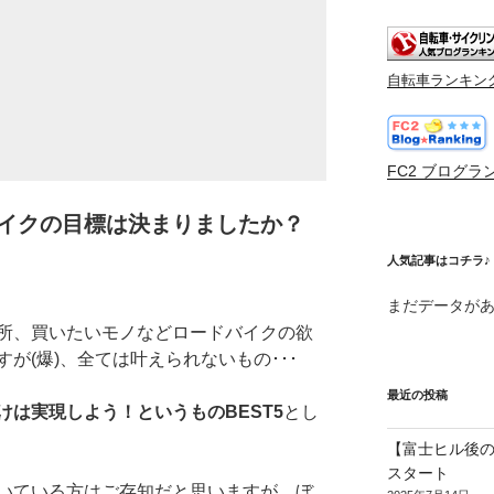
自転車ランキン
FC2 ブログラ
バイクの目標は決まりましたか？
人気記事はコチラ♪
まだデータが
所、買いたいモノなどロードバイクの欲
が(爆)、全ては叶えられないもの･･･
最近の投稿
けは実現しよう！というものBEST5
とし
【富士ヒル後の
スタート
いている方はご存知だと思いますが、ぼ