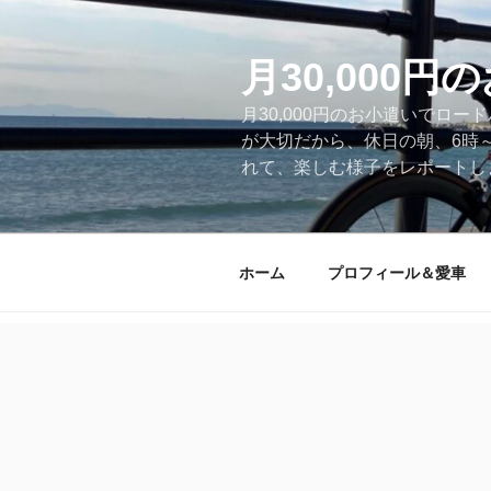
コ
ン
テ
月30,000
ン
月30,000円のお小遣いでロ
ツ
が大切だから、休日の朝、6時
へ
れて、楽しむ様子をレポートします
ス
キ
ッ
プ
ホーム
プロフィール＆愛車