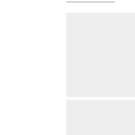
——————————