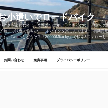
円のお小遣いでロードバイク
ードバイクを楽しむM（＝まちだ）です。子どもがいて、戸建ての
～9時まで限定で趣味のロードバイクを楽しんでます。 初期費
。Twitterもどうぞ！「30000Mkacky」で検索&フォロ
お問い合わせ
免責事項
プライバシーポリシー