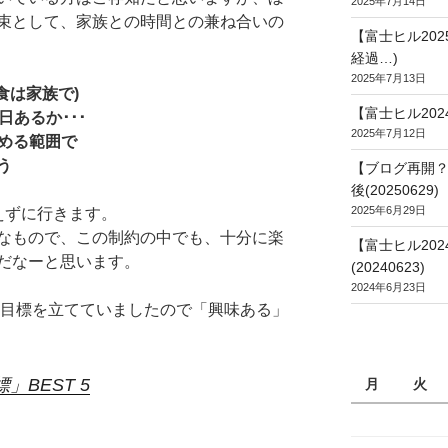
2025年7月14日
束として、家族との時間との兼ね合いの
【富士ヒル20
経過…)
2025年7月13日
食は家族で)
【富士ヒル202
日あるか･･･
2025年7月12日
しめる範囲で
う
【ブログ再開？
後(20250629)
2025年6月29日
えずに行きます。
なもので、この制約の中でも、十分に楽
【富士ヒル20
だなーと思います。
(20240623)
2024年6月23日
に目標を立てていましたので「興味ある」
」BEST 5
月
火