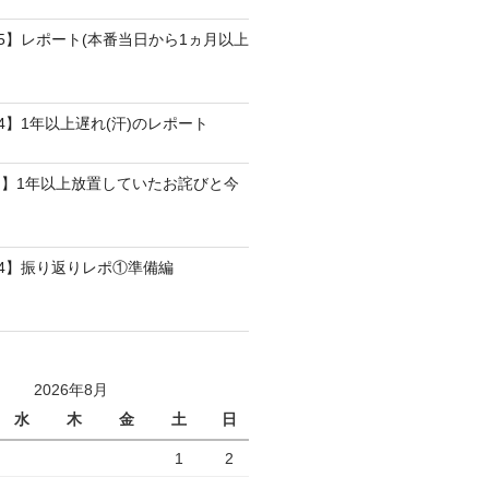
25】レポート(本番当日から1ヵ月以上
4】1年以上遅れ(汗)のレポート
】1年以上放置していたお詫びと今
24】振り返りレポ①準備編
2026年8月
水
木
金
土
日
1
2