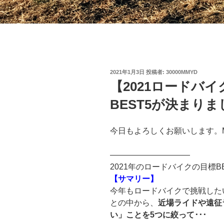
投
2021年1月3日
投稿者:
30000MMYD
稿
【2021ロードバ
日:
BEST5が決まりま
今日もよろしくお願いします。
——————————
2021年のロードバイクの目標B
【サマリー】
今年もロードバイクで挑戦した
との中から、
近場ライドや遠征
い」ことを5つに絞って･･･