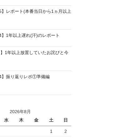
25】レポート(本番当日から1ヵ月以上
4】1年以上遅れ(汗)のレポート
】1年以上放置していたお詫びと今
24】振り返りレポ①準備編
2026年8月
水
木
金
土
日
1
2