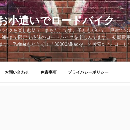
円のお小遣いでロードバイク
ードバイクを楽しむM（＝まちだ）です。子どもがいて、戸建ての
～9時まで限定で趣味のロードバイクを楽しんでます。 初期費
。Twitterもどうぞ！「30000Mkacky」で検索&フォロ
お問い合わせ
免責事項
プライバシーポリシー