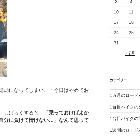
3
4
10
11
17
18
24
25
31
« 7月
カテゴリー
億劫になってしまい、「今日はやめてお
1ヵ月のロード
1台目バイクの
、しばらくすると、
「乗っておけばよか
1台目バイクの
自分に負けて情けない…」なんて思って
1週間のロード