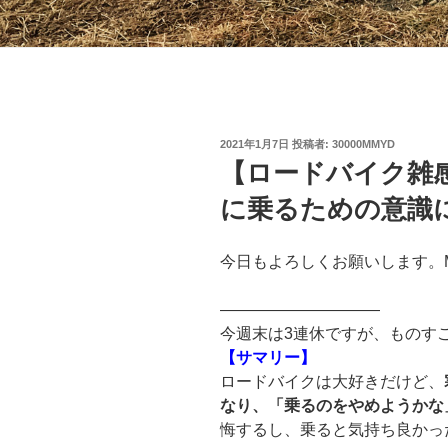
投
2021年1月7日
投稿者:
30000MMYD
稿
【ロードバイク雑
日:
に乗るための意識
今日もよろしくお願いします。
——————————
今週末は3連休ですが、ものす
【サマリー】
ロードバイクは大好きだけど、
なり、「乗るのをやめようかな
悔するし、乗ると気持ち良かっ