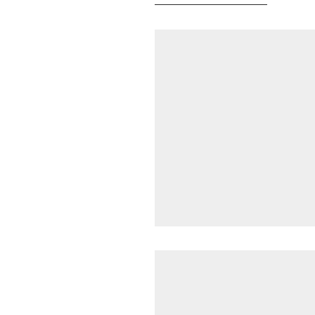
——————————