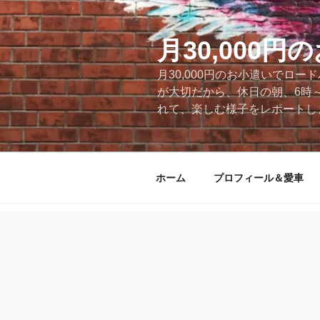
コ
ン
テ
月30,000
ン
月30,000円のお小遣いでロ
ツ
が大切だから、休日の朝、6時
へ
れて、楽しむ様子をレポートします
ス
キ
ッ
プ
ホーム
プロフィール＆愛車