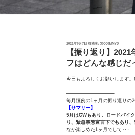
投
2021年6月7日
投稿者:
30000MMYD
稿
【振り返り】202
日:
フはどんな感じだ
今日もよろしくお願いします。
——————————
毎月恒例の1ヶ月の振り返りの2
【サマリー】
5月はGWもあり、ロードバイ
り、緊急事態宣言下でもあり、
なか楽しめた1ヶ月でして･･･