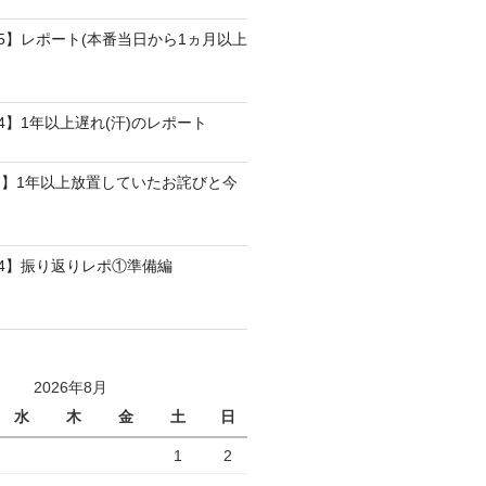
25】レポート(本番当日から1ヵ月以上
4】1年以上遅れ(汗)のレポート
】1年以上放置していたお詫びと今
24】振り返りレポ①準備編
2026年8月
水
木
金
土
日
1
2