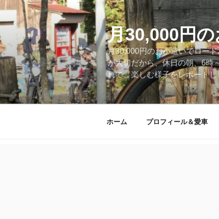
コ
ン
テ
月30,000
ン
月30,000円のお小遣いでロ
ツ
が大切だから、休日の朝、6時
へ
れて、楽しむ様子をレポートします
ス
キ
ッ
プ
ホーム
プロフィール＆愛車