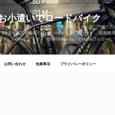
円のお小遣いでロードバイク
ードバイクを楽しむM（＝まちだ）です。子どもがいて、戸建ての
～9時まで限定で趣味のロードバイクを楽しんでます。 初期費
。Twitterもどうぞ！「30000Mkacky」で検索&フォロ
お問い合わせ
免責事項
プライバシーポリシー