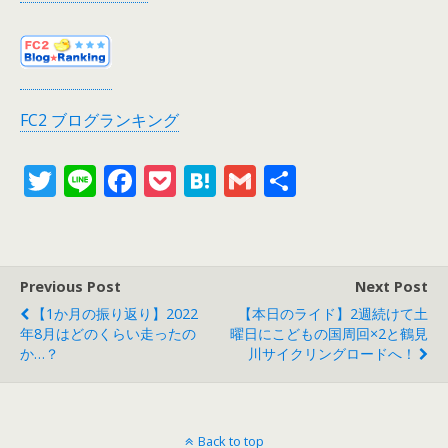
FC2 ブログランキング
T
Li
F
P
H
G
共
w
n
ac
o
at
m
有
itt
e
e
ck
e
ai
er
b
et
n
l
Previous Post
Next Post
o
a
【1か月の振り返り】2022
【本日のライド】2週続けて土
o
年8月はどのくらい走ったの
曜日にこどもの国周回×2と鶴見
か…？
川サイクリングロードへ！
k
Back to top