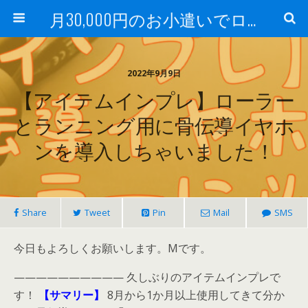
月30,000円のお小遣いでロードバイク
2022年9月9日
【アイテムインプレ】ローラー
とランニング用に骨伝導イヤホ
ンを導入しちゃいました！
Share
Tweet
Pin
Mail
SMS
今日もよろしくお願いします。Mです。
—————————— 久しぶりのアイテムインプレで
す！
【サマリー】
8月から1か月以上使用してきて分か