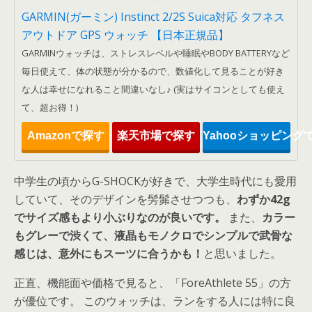
GARMIN(ガーミン) Instinct 2/2S Suica対応 タフネス
アウトドア GPS ウォッチ 【日本正規品】
GARMINウォッチは、ストレスレベルや睡眠やBODY BATTERYなど
毎日使えて、体の状態が分かるので、数値化して見ることが好き
な人は幸せになれること間違いなし♪ (実はサイコンとしても使え
て、超お得！)
Amazonで探す
楽天市場で探す
Yahooショッピング
中学生の頃からG-SHOCKが好きで、大学生時代にも愛用
していて、そのデザインを髣髴させつつも、
わずか42g
でサイズ感もより小ぶりなのが良いです。
また、
カラー
もグレーで渋くて、液晶もモノクロでシンプルで武骨な
感じは、意外にもスーツに合うかも！
と思いました。
正直、機能面や価格で見ると、「ForeAthlete 55」の方
が優位です。 このウォッチは、ランをする人には特に良