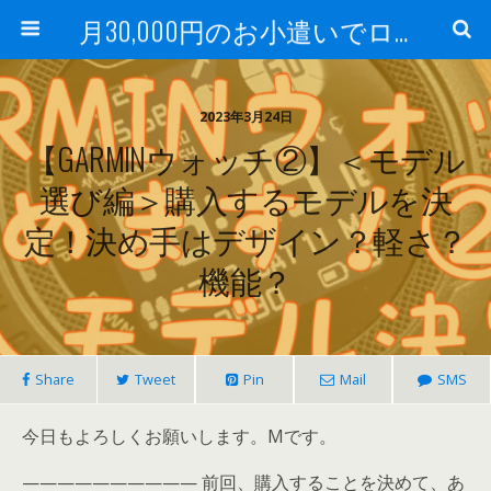
月30,000円のお小遣いでロードバイク
2023年3月24日
【GARMINウォッチ②】＜モデル
選び編＞購入するモデルを決
定！決め手はデザイン？軽さ？
機能？
Share
Tweet
Pin
Mail
SMS
今日もよろしくお願いします。Mです。
—————————— 前回、購入することを決めて、あ