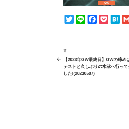
T
Li
F
P
H
wi
n
a
o
at
tt
e
c
ck
e
er
e
et
n
投
前
前
b
a
稿
の
【2023年GW最終日】GWの締めは
o
投
テストと久しぶりの水泳へ行って
ナ
o
稿
した!(20230507)
ビ
k
ゲ
ー
シ
ョ