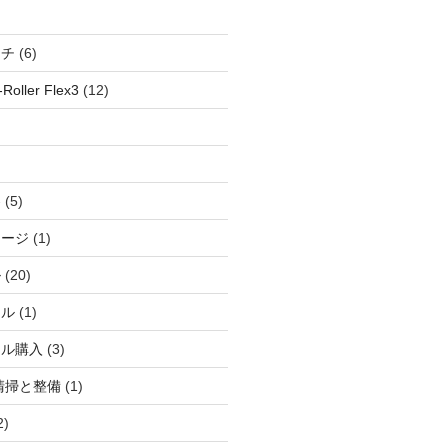
ッチ
(6)
oller Flex3
(12)
察
(5)
ャージ
(1)
ル
(20)
ドル
(1)
ール購入
(3)
清掃と整備
(1)
2)