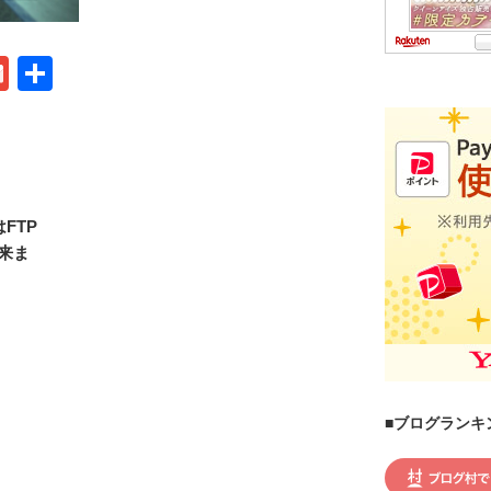
G
共
m
有
ail
FTP
来ま
■ブログランキ