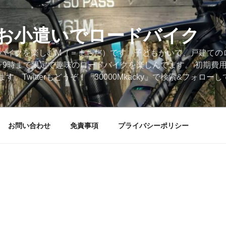
円のお小遣いでロードバイク
ードバイクを楽しむM（＝まちだ）です。子どもがいて、戸建ての
～9時まで限定で趣味のロードバイクを楽しんでます。 初期費
。Twitterもどうぞ！「30000Mkacky」で検索&フォロ
お問い合わせ
免責事項
プライバシーポリシー