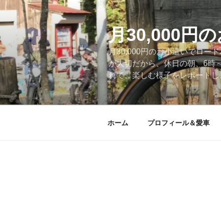
コ
ン
テ
月30,000
ン
月30,000円のお小遣いでロ
ツ
が大切だから、休日の朝、6時
へ
れて、楽しむ様子をレポートします
ス
キ
ッ
プ
ホーム
プロフィール＆愛車