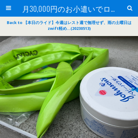
月30,000円のお小遣いでロードバイク
Back to 【本日のライド】今週はレスト週で無理せず、雨の土曜日は
zwift軽め…(20230513)