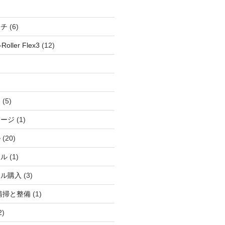
ッチ
(6)
oller Flex3
(12)
察
(5)
ャージ
(1)
ル
(20)
ドル
(1)
ール購入
(3)
清掃と整備
(1)
2)