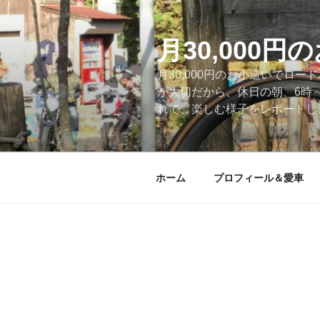
コ
ン
テ
月30,000
ン
月30,000円のお小遣いでロ
ツ
が大切だから、休日の朝、6時
へ
れて、楽しむ様子をレポートします
ス
キ
ッ
プ
ホーム
プロフィール＆愛車