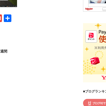
G
共
m
有
ail
1週間
■ブログランキ