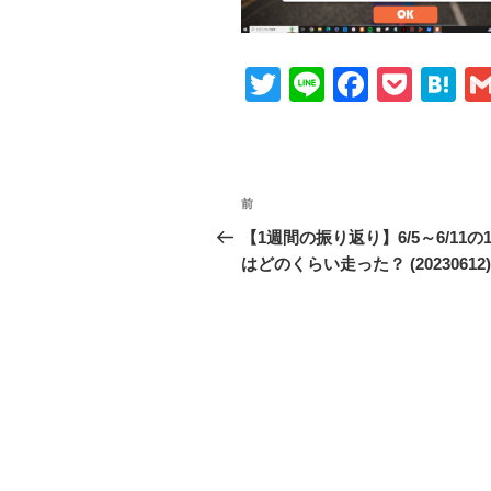
T
Li
F
P
H
wi
n
a
o
at
tt
e
c
ck
e
er
e
et
n
投
前
前
b
a
稿
の
【1週間の振り返り】6/5～6/11の
o
投
はどのくらい走った？ (20230612)
ナ
o
稿
ビ
k
ゲ
ー
シ
ョ