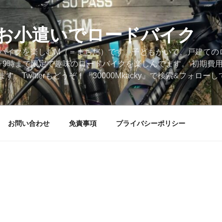
円のお小遣いでロードバイク
ードバイクを楽しむM（＝まちだ）です。子どもがいて、戸建ての
～9時まで限定で趣味のロードバイクを楽しんでます。 初期費
。Twitterもどうぞ！「30000Mkacky」で検索&フォロ
お問い合わせ
免責事項
プライバシーポリシー