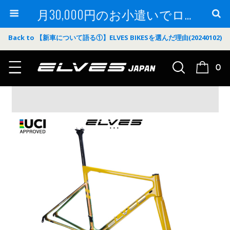
月30,000円のお小遣いでロードバイク
Back to 【新車について語る①】ELVES BIKESを選んだ理由(20240102)