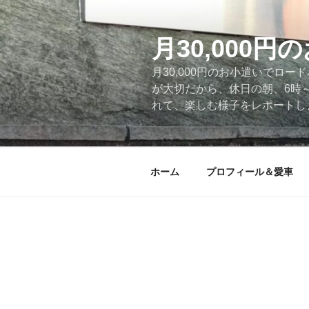
コ
ン
テ
月30,000
ン
月30,000円のお小遣いでロ
ツ
が大切だから、休日の朝、6時
へ
れて、楽しむ様子をレポートします
ス
キ
ッ
プ
ホーム
プロフィール＆愛車