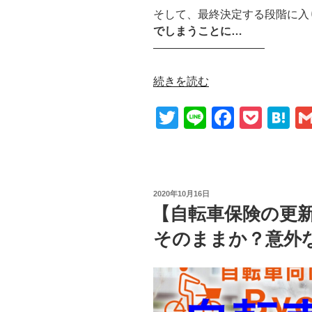
そして、最終決定する段階に入
でしまうことに…
——————————
"【自
続きを読む
転
T
Li
F
P
H
車
保
wi
n
a
o
at
険
tt
e
c
ck
e
を
er
e
et
n
決
投
2020年10月16日
定！】
b
a
稿
【自転車保険の更
各
日:
o
社
そのままか？意外
o
の
保
k
険
を