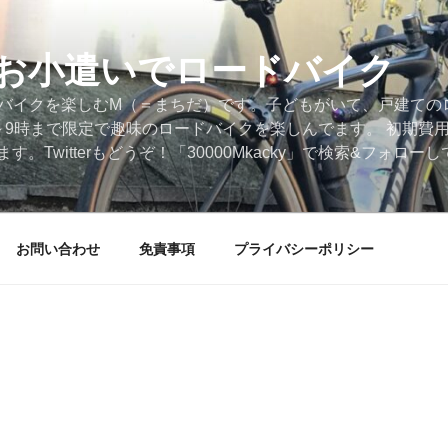
円のお小遣いでロードバイク
ードバイクを楽しむM（＝まちだ）です。子どもがいて、戸建ての
～9時まで限定で趣味のロードバイクを楽しんでます。 初期費
。Twitterもどうぞ！「30000Mkacky」で検索&フォロ
お問い合わせ
免責事項
プライバシーポリシー