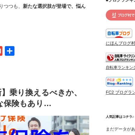
りつつも、
新たな選択肢が登場で、悩ん
にほんブログ
G
共
m
有
ail
自転車ランキン
新】乗り換えるべきか、
FC2 ブログラ
な保険もあり…
人気記事はコチラ♪
まだデータが