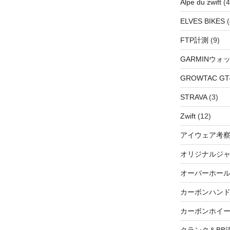
Alpe du zwift
(4
ELVES BIKES
(
FTP計測
(9)
GARMINウォ
GROWTAC GT-R
STRAVA
(3)
Zwift
(12)
アイウェア考
オリジナルジ
オーバーホー
カーボンハン
カーボンホイ
クランク＆BB