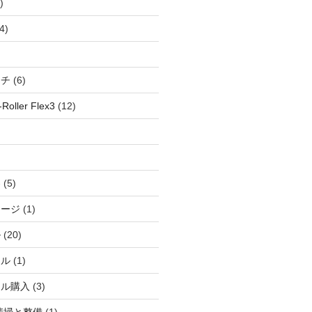
)
4)
ッチ
(6)
oller Flex3
(12)
察
(5)
ャージ
(1)
ル
(20)
ドル
(1)
ール購入
(3)
清掃と整備
(1)