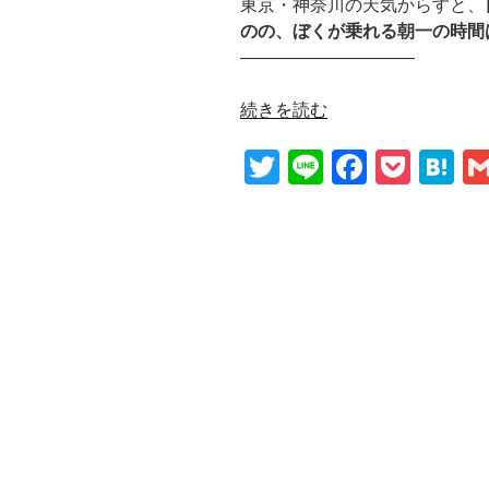
東京・神奈川の天気からすと、
のの、ぼくが乗れる朝一の時間
——————————
"【自
続きを読む
転
T
Li
F
P
H
車
保
wi
n
a
o
at
険
tt
e
c
ck
e
の
er
e
et
n
更
新】
b
a
乗
o
り
o
換
え
k
る
べ
き