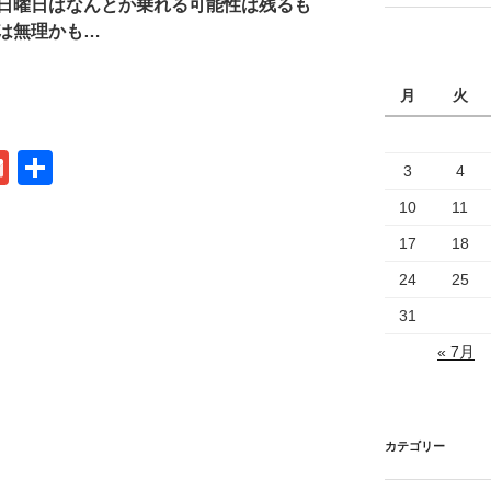
日曜日はなんとか乗れる可能性は残るも
は無理かも…
月
火
G
共
3
4
m
有
10
11
ail
17
18
24
25
31
« 7月
カテゴリー