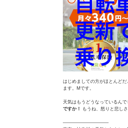
見
て、
い
ろ
い
ろ
悩
み
ま
し
た
が
はじめましての方がほとんどだ
契
ます。Mです。
約！"
の
天気はもうどうなっているんで
ですか！
もうね、怒りと悲しさ
——————————