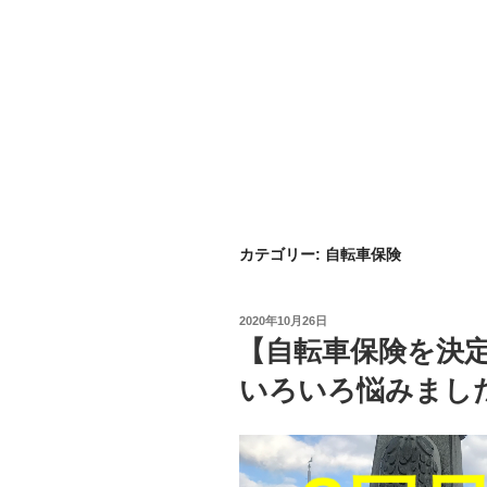
カテゴリー:
自転車保険
投
2020年10月26日
稿
【自転車保険を決
日:
いろいろ悩みまし