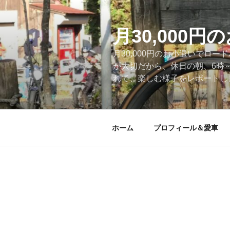
コ
ン
テ
月30,000
ン
月30,000円のお小遣いでロ
ツ
が大切だから、休日の朝、6時
へ
れて、楽しむ様子をレポートします
ス
キ
ッ
プ
ホーム
プロフィール＆愛車