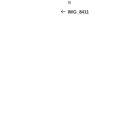
投
前
前
b
a
稿
の
IMG_8411
o
投
ナ
o
稿
ビ
k
ゲ
ー
シ
ョ
ン