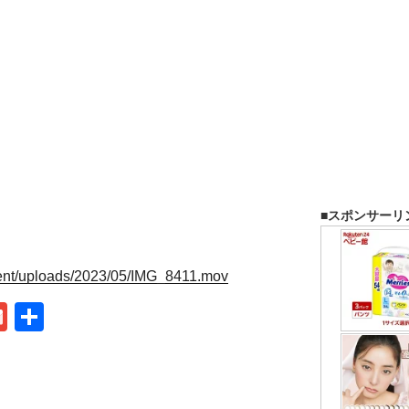
■スポンサーリ
ent/uploads/2023/05/IMG_8411.mov
G
共
m
有
ail