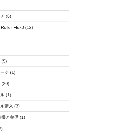
ッチ
(6)
oller Flex3
(12)
察
(5)
ャージ
(1)
ル
(20)
ドル
(1)
ール購入
(3)
清掃と整備
(1)
2)