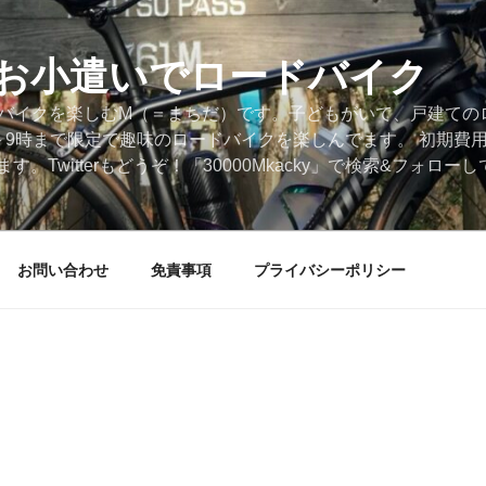
円のお小遣いでロードバイク
ードバイクを楽しむM（＝まちだ）です。子どもがいて、戸建ての
～9時まで限定で趣味のロードバイクを楽しんでます。 初期費
。Twitterもどうぞ！「30000Mkacky」で検索&フォロ
お問い合わせ
免責事項
プライバシーポリシー