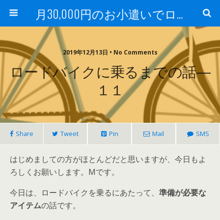
月30,000円のお小遣いでロードバイク
2019年12月13日 • No Comments
ロードバイクに乗るまでの話―
１１
Share
Tweet
Pin
Mail
SMS
はじめましての方がほとんどだと思いますが、今日もよ
ろしくお願いします。Mです。
今日は、ロードバイクを乗るにあたって、
準備が必要な
アイテム
の話です。