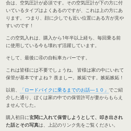
合は、空気圧計が必須です。その空気圧計が下の方に付
いているタイプはよくあるのですが、これは上の方にあ
ります。 つまり、顔に少しでも近い位置にある方が見や
すいのです！
この空気入れは、購入から1年半以上経ち、毎回乗る前
に使用している今も壊れず活躍しています。
そして、最後に④の自転車カバーです。
これは皆様には不要でしょうね。 皆様は家の中にいれて
保管が基本ですよね？ 羨ましー。嫉妬です。嫉妬嫉妬！
以前、
「ロードバイクに乗るまでのお話―１０」
でご紹
介した通り、ぼくは家の中での保管許可が妻からもらえ
ませんでした。
購入初日に
玄関に入れて保管しようとして、叩き出され
た話とその写真
は、上記のリンク先をご覧ください。