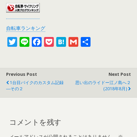
自転車ランキング
T
Li
F
P
H
G
共
w
n
ac
o
at
m
有
itt
e
e
ck
e
ai
er
b
et
n
l
Previous Post
Next Post
o
a
1台目バイクのカスタム記録
思い出のライドー江ノ島へ２
o
―その２
(2018年8月)
k
コメントを残す
メールアドレスが公開されることはありません。
※