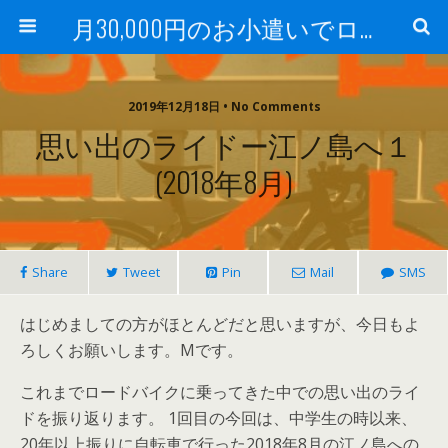
月30,000円のお小遣いでロードバイク
2019年12月18日 • No Comments
思い出のライドー江ノ島へ１
(2018年8月)
Share
Tweet
Pin
Mail
SMS
はじめましての方がほとんどだと思いますが、今日もよ
ろしくお願いします。Mです。
これまでロードバイクに乗ってきた中での思い出のライ
ドを振り返ります。 1回目の今回は、中学生の時以来、
20年以上振りに自転車で行った2018年8月の江ノ島への