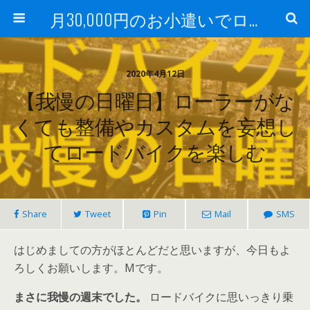
月30,000円のお小遣いでロードバイク
2020年4月12日
【我慢の日曜日】ローラーがな
くても整備やカスタムを妄想し
てロードバイクを楽しむ
Share
Tweet
Pin
Mail
SMS
はじめましての方がほとんどだと思いますが、今日もよ
ろしくお願いします。Mです。
まさに我慢の週末でした。
ロードバイクに思いっきり乗