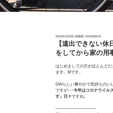
投
2020年4月29日
投稿者:
30000MMYD
稿
【遠出できない休
日:
をしてから家の用
はじめましての方がほとんどだ
ます。Mです。
GWらしい爽やかで気持ちのい
ですが･･･
今年はコロナウイル
す」日々
ですね。
——————————