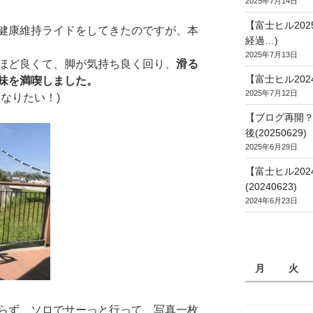
2025年7月14日
【富士ヒル20
健康維持ライドをしてきたのですが、本
経過…)
2025年7月13日
ほど良くて、脚が気持ち良く回り、
滑る
【富士ヒル202
味を満喫しました。
2025年7月12日
なりたい！)
【ブログ再開？
後(20250629)
2025年6月29日
【富士ヒル20
(20240623)
2024年6月23日
月
火
らず、ソロでサーっと行って、写真一枚