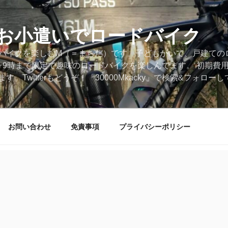
円のお小遣いでロードバイク
ードバイクを楽しむM（＝まちだ）です。子どもがいて、戸建ての
～9時まで限定で趣味のロードバイクを楽しんでます。 初期費
。Twitterもどうぞ！「30000Mkacky」で検索&フォロ
お問い合わせ
免責事項
プライバシーポリシー