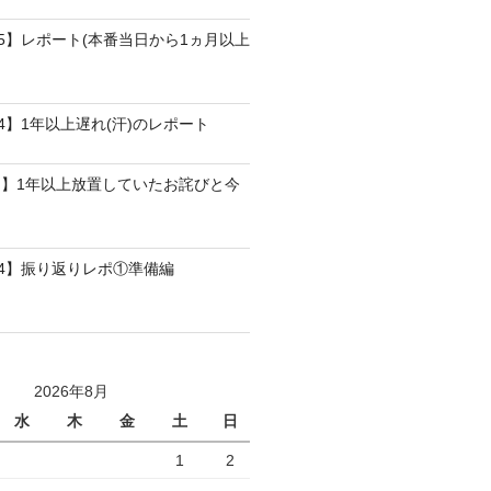
25】レポート(本番当日から1ヵ月以上
4】1年以上遅れ(汗)のレポート
】1年以上放置していたお詫びと今
24】振り返りレポ①準備編
2026年8月
水
木
金
土
日
1
2