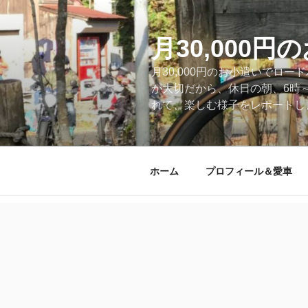
コ
ン
テ
月30,000
ン
月30,000円のお小遣いでロ
ツ
が大切だから、休日の朝、6時
へ
れて、楽しむ様子をレポートします
ス
キ
ッ
プ
ホーム
プロフィール＆愛車