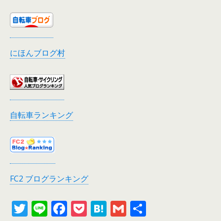
にほんブログ村
自転車ランキング
FC2 ブログランキング
T
Li
F
P
H
G
共