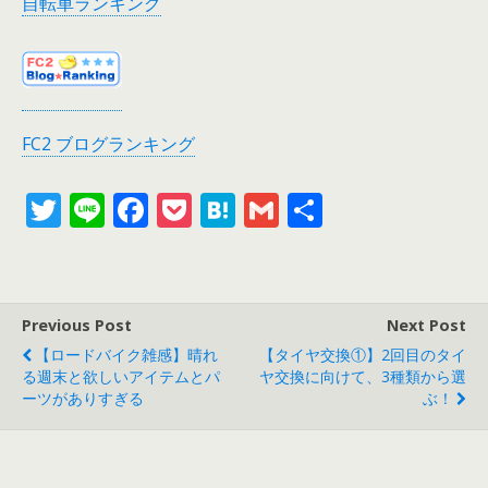
自転車ランキング
FC2 ブログランキング
T
Li
F
P
H
G
共
w
n
ac
o
at
m
有
itt
e
e
ck
e
ai
er
b
et
n
l
Previous Post
Next Post
o
a
【ロードバイク雑感】晴れ
【タイヤ交換①】2回目のタイ
o
る週末と欲しいアイテムとパ
ヤ交換に向けて、3種類から選
ーツがありすぎる
ぶ！
k