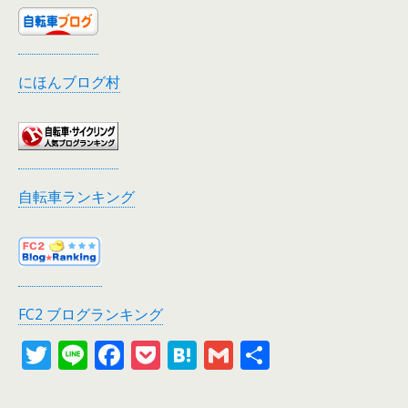
にほんブログ村
自転車ランキング
FC2 ブログランキング
T
Li
F
P
H
G
共
w
n
ac
o
at
m
有