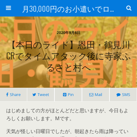
月30,000円のお小遣いでロードバイク
2020年9月6日
【本日のライド】恩田・鶴見川
CRでタイムアタック後に寺家ふ
るさと村へ
Share
Tweet
Pin
Mail
SMS
はじめましての方がほとんどだと思いますが、今日もよ
ろしくお願いします。Mです。
天気が怪しい日曜日でしたが、朝起きたら雨は降ってい