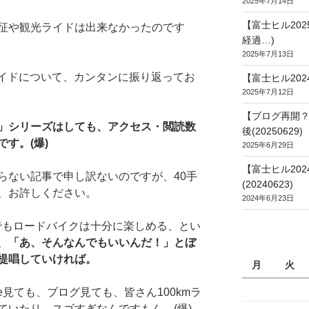
2025年7月14日
【富士ヒル20
遠征や観光ライドは出来なかったのです
経過…)
2025年7月13日
ライドについて、カンタンに振り返ってお
【富士ヒル202
2025年7月12日
【ブログ再開？
」シリーズはしても、アクセス・閲読数
後(20250629)
す。(爆)
2025年6月29日
【富士ヒル20
らない記事で申し訳ないのですが、40手
(20240623)
、お許しください。
2024年6月23日
りでもロードバイクは十分に楽しめる、とい
、
「あ、そんなんでもいいんだ！」とぼ
提唱していければ。
月
火
tube見ても、ブログ見ても、皆さん100kmラ
ていたり、スゴすぎなんですもん。(爆)