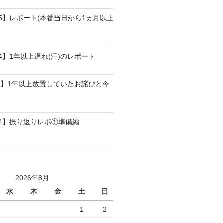
25】レポート(本番当日から1ヵ月以上
4】1年以上遅れ(汗)のレポート
】1年以上放置していたお詫びと今
24】振り返りレポ①準備編
2026年8月
水
木
金
土
日
1
2