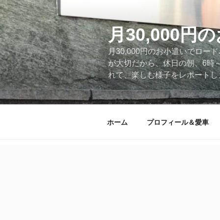
コ
ン
テ
月30,000
ン
月30,000円のお小遣いでロ
ツ
が大切だから、休日の朝、6時
へ
れて、楽しむ様子をレポートします
ス
キ
ッ
プ
ホーム
プロフィール＆愛車