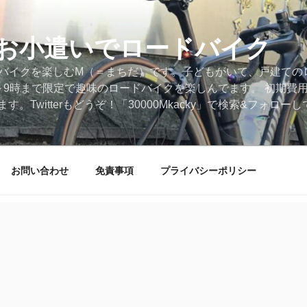
円のお小遣いでロードバイク
ードバイクを楽しむM（＝まちだ）です。子どもがいて、戸建ての
～9時まで限定で趣味のロードバイクを楽しんでます。 初期費
。Twitterもどうぞ！「30000Mkacky」で検索&フォロ
お問い合わせ
免責事項
プライバシーポリシー