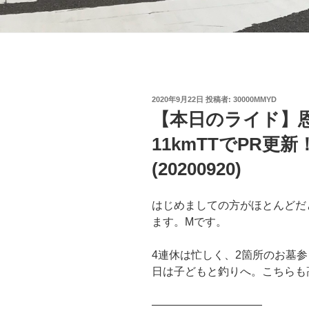
投
2020年9月22日
投稿者:
30000MMYD
稿
【本日のライド】
日:
11kmTTでPR更
(20200920)
はじめましての方がほとんどだ
ます。Mです。
4連休は忙しく、2箇所のお墓
日は子どもと釣りへ。こちらも
——————————