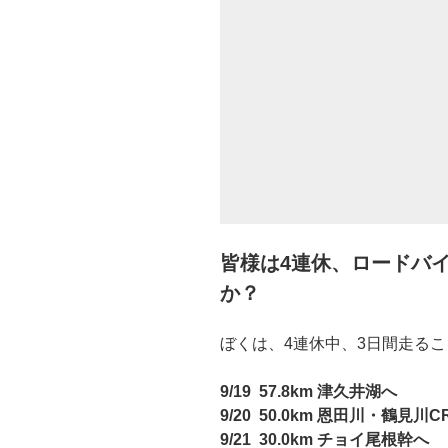
皆様は4連休、ロードバ
か？
ぼくは、4連休中、3日間走る
9/19 57.8km 津久井湖へ
9/20 50.0km 恩田川・鶴見川C
9/21 30.0km チョイ尾根幹へ