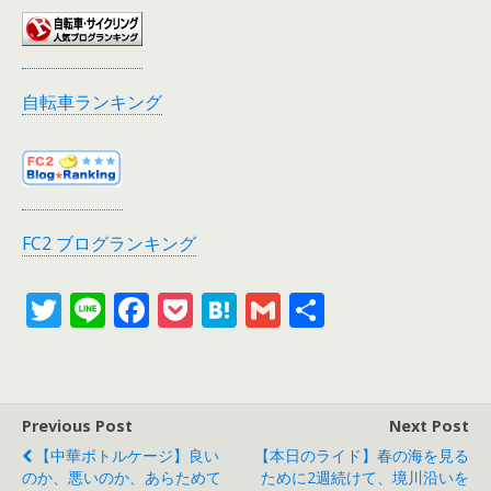
自転車ランキング
FC2 ブログランキング
T
Li
F
P
H
G
共
w
n
ac
o
at
m
有
itt
e
e
ck
e
ai
er
b
et
n
l
Previous Post
Next Post
o
a
【中華ボトルケージ】良い
【本日のライド】春の海を見る
o
のか、悪いのか、あらためて
ために2週続けて、境川沿いを