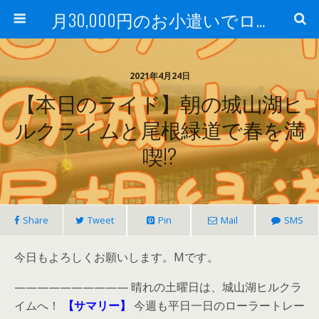
月30,000円のお小遣いでロードバイク
2021年4月24日
【本日のライド】朝の城山湖ヒ
ルクライムと尾根緑道で春を満
喫!?
Share
Tweet
Pin
Mail
SMS
今日もよろしくお願いします。Mです。
—————————— 晴れの土曜日は、城山湖ヒルクラ
イムへ！
【サマリー】
今週も平日一日のローラートレー