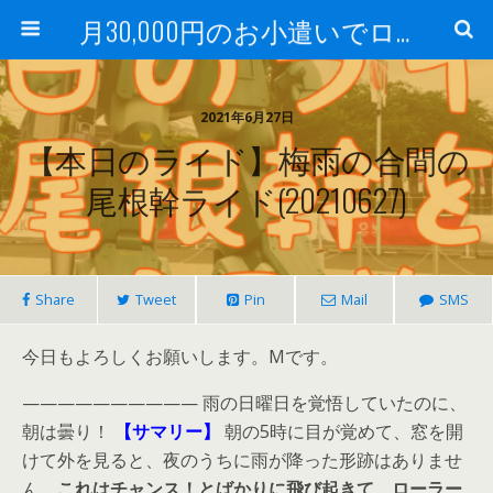
月30,000円のお小遣いでロードバイク
2021年6月27日
【本日のライド】梅雨の合間の
尾根幹ライド(20210627)
Share
Tweet
Pin
Mail
SMS
今日もよろしくお願いします。Mです。
—————————— 雨の日曜日を覚悟していたのに、
朝は曇り！
【サマリー】
朝の5時に目が覚めて、窓を開
けて外を見ると、夜のうちに雨が降った形跡はありませ
ん。
これはチャンス！とばかりに飛び起きて、ローラー