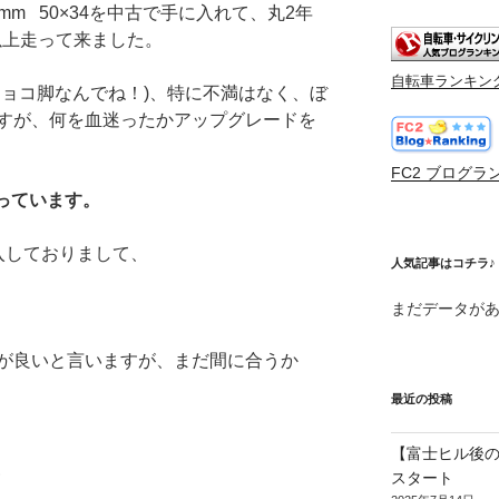
165mm 50×34を中古で手に入れて、丸2年
m以上走って来ました。
自転車ランキン
チョコ脚なんでね！)、特に不満はなく、ぼ
すが、何を血迷ったかアップグレードを
FC2 ブログラ
思っています。
入しておりまして、
人気記事はコチラ♪
まだデータが
が良いと言いますが、まだ間に合うか
最近の投稿
【富士ヒル後の
スタート