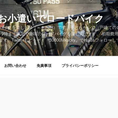
円のお小遣いでロードバイク
ードバイクを楽しむM（＝まちだ）です。子どもがいて、戸建ての
～9時まで限定で趣味のロードバイクを楽しんでます。 初期費
。Twitterもどうぞ！「30000Mkacky」で検索&フォロ
お問い合わせ
免責事項
プライバシーポリシー