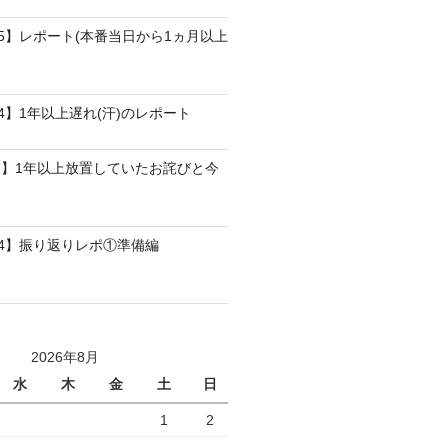
25】レポート(本番当日から1ヵ月以上
4】1年以上遅れ(汗)のレポート
】1年以上放置していたお詫びと今
24】振り返りレポ①準備編
2026年8月
水
木
金
土
日
1
2