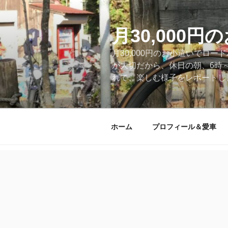
コ
ン
テ
月30,000
ン
月30,000円のお小遣いでロ
ツ
が大切だから、休日の朝、6時
へ
れて、楽しむ様子をレポートします
ス
キ
ッ
プ
ホーム
プロフィール＆愛車