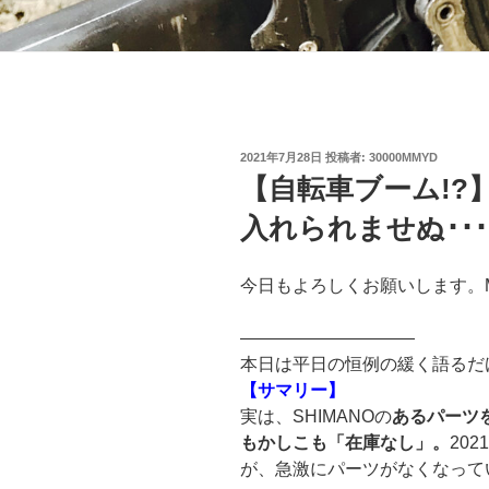
投
2021年7月28日
投稿者:
30000MMYD
稿
【自転車ブーム!?】
日:
入れられませぬ･･･
今日もよろしくお願いします。
——————————
本日は平日の恒例の緩く語るだ
【サマリー】
実は、SHIMANOの
あるパーツ
もかしこも「在庫なし」。
20
が、急激にパーツがなくなってい