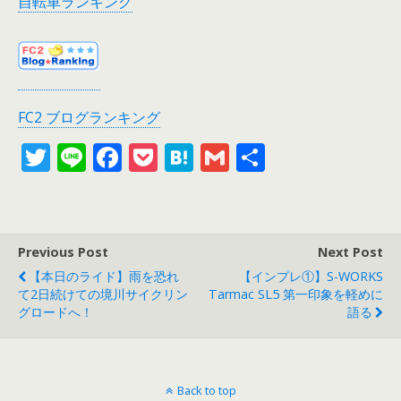
自転車ランキング
FC2 ブログランキング
T
Li
F
P
H
G
共
w
n
ac
o
at
m
有
itt
e
e
ck
e
ai
er
b
et
n
l
Previous Post
Next Post
o
a
【本日のライド】雨を恐れ
【インプレ①】S-WORKS
o
て2日続けての境川サイクリン
Tarmac SL5 第一印象を軽めに
グロードへ！
語る
k
Back to top