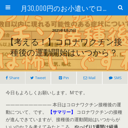
月30,000円のお小遣いでロードバイク
2021年8月25日
【考える！】コロナワクチン接
種後の運動開始はいつから？
Share
Tweet
Pin
Mail
SMS
今日もよろしくお願いします。Mです。
—————————— 本日はコロナワクチン接種後の運
動について、です。
【サマリー】
コロナワクチンの接種
が進んできていますが、接種後の運動開始はいつからが
いいのか？を考えてみたところ、
やっぱり1週間は経過