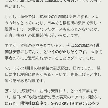
つまり、
翌日から全力で運動はしても良い！
とその時は
思いました。
しかし、海外では、接種後の1週間は安静にする、とい
う方針をとっていたり、日本でも接種後の数日で激しい
運動をして、大事になったケースもあるとかないとか。
正直、接種との因果関係は分からないです。
ですが、皆様の意見を見ていると、
今は念の為にも1週
間は安静にしておく、というのが正しそうです。
医療従
事者の方にご迷惑をおかけすることはダメですしね。
で、ぼくの1回目の接種後の副反応は、軽めでした。 翌
日に少し左腕に痛みがあるくらいで、腕を上げると少し
違和感がある程度です。
ぼくは、接種時の「翌日は安静に！」という言葉を守
り、翌日の8/9(祝)は近所の妻の実家のエアコン掃除をし
に行き、
帰宅後は自宅で、S-WORKS Tarmac SL5をフ