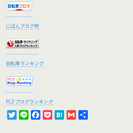
にほんブログ村
自転車ランキング
FC2 ブログランキング
T
Li
F
P
H
G
共
w
n
ac
o
at
m
有