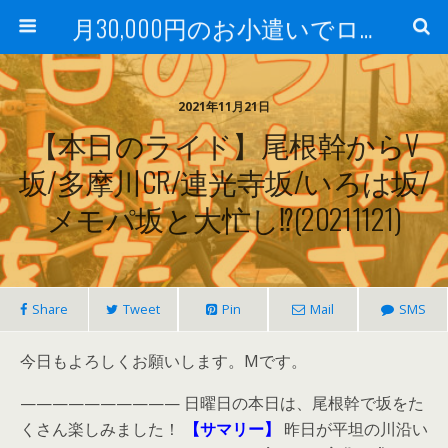
月30,000円のお小遣いでロードバイク
2021年11月21日
【本日のライド】尾根幹からV
坂/多摩川CR/連光寺坂/いろは坂/
メモパ坂と大忙し⁉(20211121)
Share
Tweet
Pin
Mail
SMS
今日もよろしくお願いします。Mです。
—————————— 日曜日の本日は、尾根幹で坂をた
くさん楽しみました！
【サマリー】
昨日が平坦の川沿い