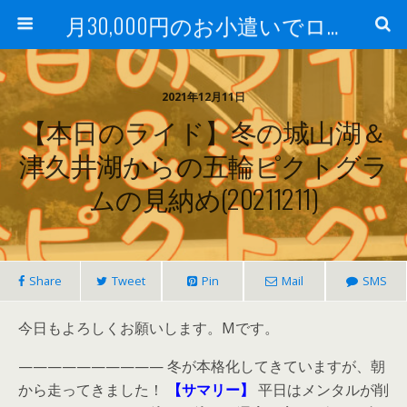
月30,000円のお小遣いでロードバイク
2021年12月11日
【本日のライド】冬の城山湖＆
津久井湖からの五輪ピクトグラ
ムの見納め(20211211)
Share
Tweet
Pin
Mail
SMS
今日もよろしくお願いします。Mです。
—————————— 冬が本格化してきていますが、朝
から走ってきました！
【サマリー】
平日はメンタルが削