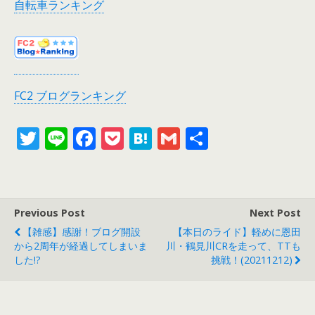
自転車ランキング
FC2 ブログランキング
T
Li
F
P
H
G
共
w
n
ac
o
at
m
有
itt
e
e
ck
e
ai
er
b
et
n
l
Previous Post
Next Post
o
a
【雑感】感謝！ブログ開設
【本日のライド】軽めに恩田
o
から2周年が経過してしまいま
川・鶴見川CRを走って、TTも
した!?
挑戦！(20211212)
k