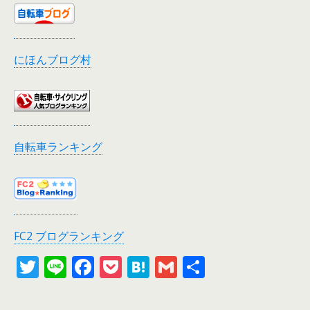
にほんブログ村
自転車ランキング
FC2 ブログランキング
T
Li
F
P
H
G
共
w
n
ac
o
at
m
有