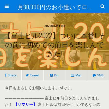
月30,000円のお小遣いでロードバイク
2022年6月11日
【富士ヒル2022】ついに本番‼そ
の前に初めての前日を楽しんで
きた!
Share
Tweet
Pin
Mail
SMS
今日もよろしくお願いします。Mです。
—————————— 富士ヒル前日を楽しんできまし
た！
【サマリー】
富士ヒルは前日受付しかできないの