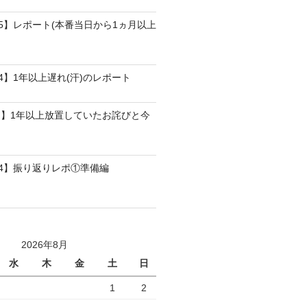
25】レポート(本番当日から1ヵ月以上
4】1年以上遅れ(汗)のレポート
】1年以上放置していたお詫びと今
24】振り返りレポ①準備編
2026年8月
水
木
金
土
日
1
2