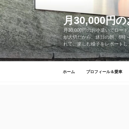
コ
ン
テ
月30,000
ン
月30,000円のお小遣いでロ
ツ
が大切だから、休日の朝、6時
へ
れて、楽しむ様子をレポートします
ス
キ
ッ
プ
ホーム
プロフィール＆愛車