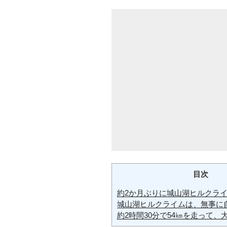
目次
約2か月ぶりに城山湖ヒルクラ
城山湖ヒルクライムは、無事に
約2時間30分で54㎞を走って、