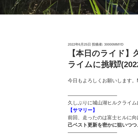
投
2022年6月25日
投稿者:
30000MMYD
稿
【本日のライド】
日:
ライムに挑戦⁉(2022
今日もよろしくお願いします。
——————————
久しぶりに城山湖ヒルクライム
【サマリー】
前回、走ったのは富士ヒルに向
己ベスト更新を密かに狙いつつ
——————————