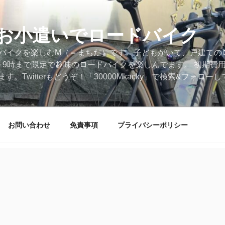
円のお小遣いでロードバイク
ードバイクを楽しむM（＝まちだ）です。子どもがいて、戸建ての
～9時まで限定で趣味のロードバイクを楽しんでます。 初期費
。Twitterもどうぞ！「30000Mkacky」で検索&フォロ
お問い合わせ
免責事項
プライバシーポリシー