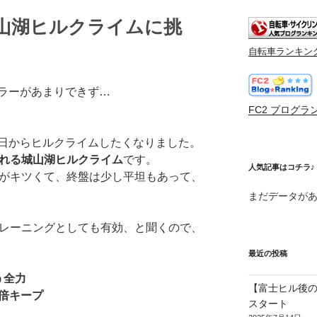
山湖ヒルクライムに挑
自転車ランキン
ラーがあまりできず…
FC2 ブログラ
日からヒルクライムしたくなりました。
登れる城山湖ヒルクライム
です。
人気記事はコチラ♪
配がキツくて、終盤は少し平坦もあって、
まだデータが
トレーニングとしても有効、と聞くので、
最近の投稿
う全力
【富士ヒル後の
3倍キープ
スタート