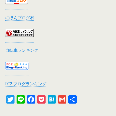
にほんブログ村
自転車ランキング
FC2 ブログランキング
T
Li
F
P
H
G
共
w
n
ac
o
at
m
有
itt
e
e
ck
e
ai